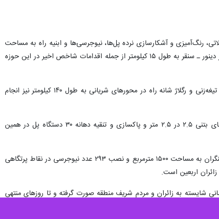
 صحنه نیز به ایرنا گفت: خط‌کشی ۳۱۶ کیلومتر از محورهای مواصلاتی، رنگ‌آمیزی و آشکارسازی نرده پل‌ها، نیوجرسی‌ها و ابنیه راه به مساحت
۴۵۰ مترمربع، نصب و تعمیر تابلوهای اخطاری، اخباری و مسیرنما در مسیرهای بزرگراه کربلا به طول ۴۵ کیلومتر و محور دینور ـ سنقر به طول ۱۵ کیلومتر از جمله اقدامات شاخص اخیر در این حوزه
به گفته امجد افسری، شانه‌سازی و رفع اختلاف سطح جاده با شانه راه در بزرگراه کربلا به طول ۶۰ کیلومتر، حریم‌زنی، تیغه‌زنی و رگلاژ شانه راه در محورهای شریانی به طول ۱۴۰ کیلومتر نیز انجام
رییس اداره راهداری صحنه همچنین از تعریض ۱۲ دهانه پل در محور بزرگراه و کمربندی صحنه با استفاده از باکس‌های بتنی ۲.۵ در ۲.۵ متر و پاکسازی و تنقیه دهانه ۳۰ دستگاه پل در همین
وی افزود: پاکسازی حاشیه گاردریل‌ها و نیوجرسی‌ها در ۴۵ کیلومتر از مسیرها، احداث پارکینگ موقت مقابل روستای آهنگران به مساحت ۱۵۰۰ مترمربع و نصب ۲۹۳ عدد نیوجرسی در نقاط پرتگاهی
 زائران اربعین است.
سانی شایسته به زائران و مردم شریف منطقه صورت گرفته و تا روزهای منتهی