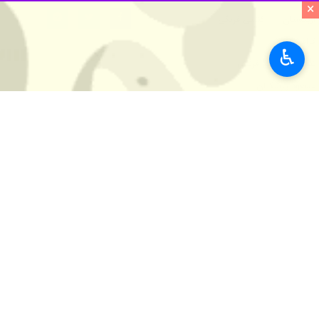
×
♿︎
تهران- ایرنا- مسعود پزشکیان رئیس ج
جامعه ورزش کشور تبریک گفت.
به گزارش پنجشنبه شب
ایرنا
از پایگاه ا
یونان، بار دیگر اراده و توانمندی فرزند
رئیس جمهور اسلامی ایران افزود: این پ
دادند نام ایران در میادین جهانی همواره
پزشکیان در این پیام تصریح کرد: اینجا
اهتزاز درآوردند، صمیمانه قدردانی می‌ک