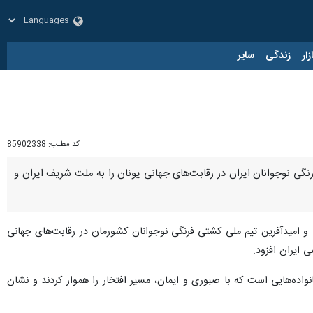
زار
زندگی
سایر
کد مطلب:
85902338