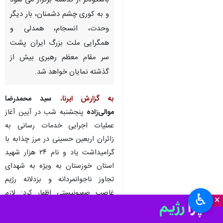
باشکوه‌تر از گذشته برگزار می شود
و به کوری چشم دشمنان، بار دیگر
وحدت، انسجام، همدلی و
همگرایی ملت بزرگ ایران پشت
سر مقام معظم رهبری بیش از
گذشته نمایان خواهد شد.
به گزارش ایرنا
،
سید محمدرضا
موالی‌زاده
پنجشنبه شب در آیین آغاز
عملیات اجرایی خدمات رسانی به
زائران اربعین حسینی در مرز چذابه با
گرامیداشت یاد و نام ۲۴ هزار شهید
استان خوزستان به ویژه به شهدای
تجاوز ناجوانمردانه و بزدلانه رژیم
غاصب صهیونیستی اظهار کرد: لازم
♿︎
×
می‌دانم از تلاش‌های ارزشمند همه
عزیزان در جهت برپایی هر چه بیشتر و