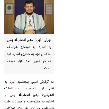
تهران- ایرنا- رهبر انصارالله یمن با
اشاره به اوضاع هولناک ساکنان
غزه به خطری اشاره کرد که در
کمین صد هزار کودک است.
به گزارش امروز پنجشنبه
ایرنا
به نقل
از المسیره، «عبدالملک الحوثی» رهبر
انصارالله یمن با اشاره به مظلومیت و
مصائب ملت فلسطین در غزه به ویژه
کودکان، آنرا مایه ننگ جامعه بین
♿︎
الملل و جهان اسلام دانست.
وی افزود: صد هزار کودک در غزه در