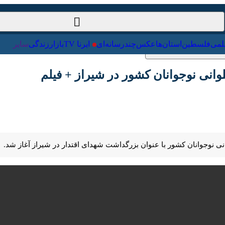
ت‌خارجی
علمی
فلسطین
استان‌ها
عکس
چندرسانه‌ای
ایرنا TV
با
نی نوجوانان کشور در شیراز + فیلم
Pause
Play
00:00