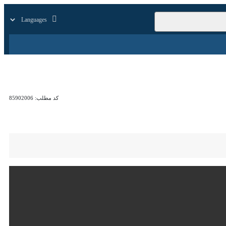
زار
زندگی
سایر
کد مطلب:
85902006