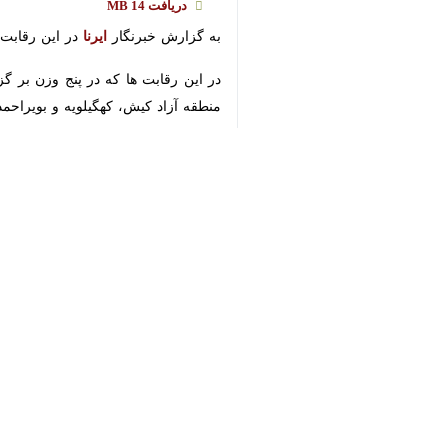
♿︎
×
Download