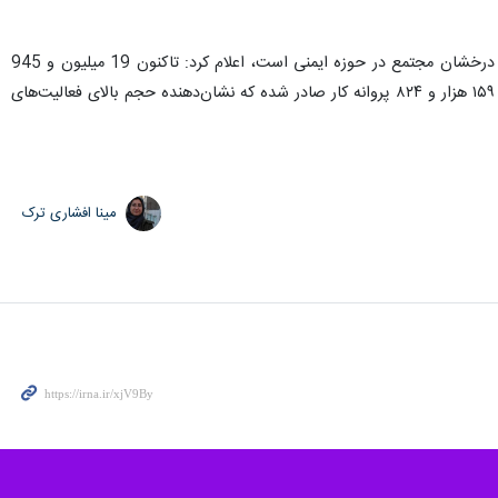
رئیس ایمنی و آتش نشانی مجتمع گاز پارس جنوبی با تأکید بر اینکه آمار ارائه شده از ابتدای امسال حاکی از عملکرد درخشان مجتمع در حوزه ایمنی است، اعلام کرد: تاکنون 19 میلیون و 945
هزار و ۴۵۸ ساعت کارکرد بدون حادثه در سطح مجتمع به ثبت رسیده است. افزون بر این در همین بازه زمانی، تعداد ۱۵۹ هزار و ۸۲۴ پروانه کار صادر شده که نشان‌دهنده حجم بالای فعالیت‌های
مینا افشاری ترک