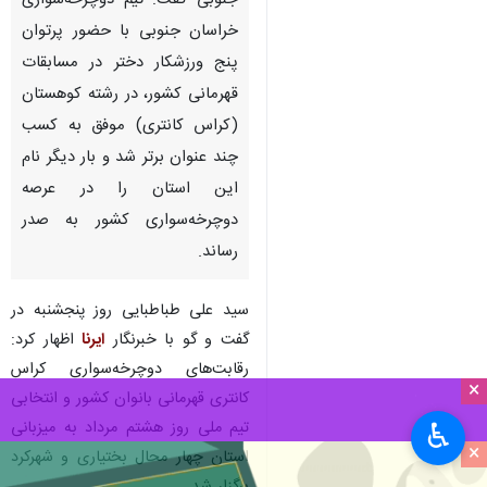
جنوبی گفت: تیم دوچرخه‌سواری
خراسان جنوبی با حضور پرتوان
پنج ورزشکار دختر در مسابقات
قهرمانی کشور، در رشته کوهستان
(کراس کانتری) موفق به کسب
چند عنوان برتر شد و بار دیگر نام
این استان را در عرصه
دوچرخه‌سواری کشور به صدر
رساند.
سید علی طباطبایی روز پنجشنبه در
گفت و گو با خبرنگار
ایرنا
اظهار کرد:
رقابت‌های دوچرخه‌سواری کراس
×
کانتری قهرمانی بانوان کشور و انتخابی
تیم ملی روز هشتم مرداد به میزبانی
♿︎
×
استان چهار محال بختیاری و شهرکرد