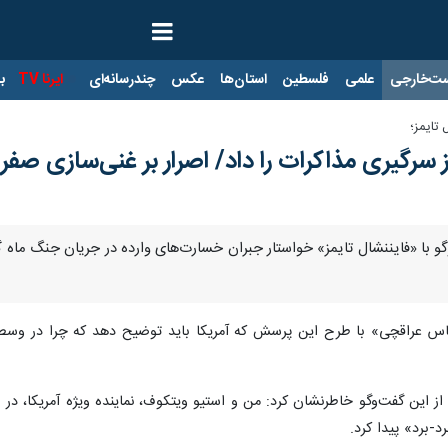
ت‌خارجی
علمی
فلسطین
استان‌ها
عکس
چندرسانه‌ای
ایرنا TV
با
تایمز؛
ز سرگیری مذاکرات را داد/ اصرار بر غنی‌سازی صفر 
وگو با «فایننشال تایمز» خواستار جبران خسارت‌های وارده در جریان جنگ ماه گ
س عراقچی» با طرح این پرسش که آمریکا باید توضیح دهد که چرا در وسط م
این گفت‌وگو خاطرنشان کرد: من و استیو ویتکوف، نماینده ویژه آمریکا، در طو
د-برد» پیدا کرد.