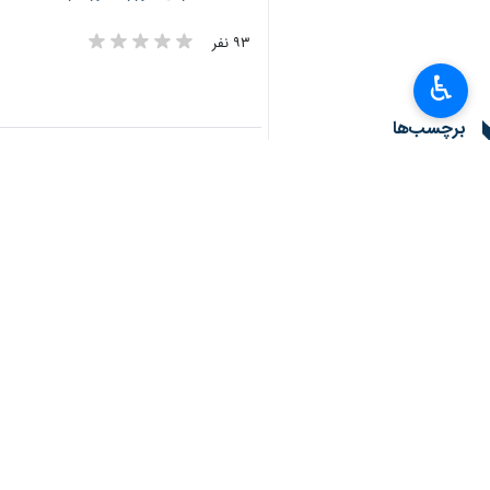
۹۳ نفر
♿︎
برچسب‌ها
برنامه هسته‌ای ایران
جنگ ۱۲ روزه
دونالد ترامپ
سید عباس عراقچی
اخبار مرتبط
سخنان وزیر خارجه در
عراقچی: برنامه‌ای بر
تهران- ایرنا- وزیر امو
واکنش وزیر امور خارج
عراقچی: اگر تجاوز ت