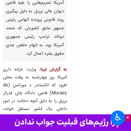
آمریکا تحریم‌هایی را علیه قاضی
دیوان عالی برزیل به دلیل پیگیری
روند قانونی پرونده اتهامی رئیس
جمهور سابق کشورش که متحد
دونالد ترامپ رئیس جمهوری
آمریکا بود، به اتهام «نقض جدی
حقوق بشر» اعمال کرد.
به گزارش ایرنا
، وزارت خزانه داری
آمریکا روز چهارشنبه به وقت محلی
افزود که الکساندر دِ مورائس (de
Moraes) قاضی دادگاه عالی فدرال
برزیل را به دلیل آنچه دخالت در امور
داخلی یک کشور مستقل خواند،
♿︎
×
محکوم کرده است.
وزارت خزانه داری آمریکا این قاضی