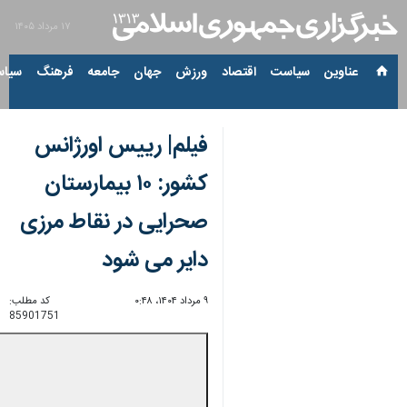
۱۷ مرداد ۱۴۰۵
عناوین‌
سیاست
اقتصاد
ورزش
جهان
جامعه
فرهنگ
سیاس
فیلم| رییس اورژانس
کشور: ۱۰ بیمارستان
صحرایی در نقاط مرزی
دایر می شود
۹ مرداد ۱۴۰۴، ۰:۴۸
کد مطلب:
85901751