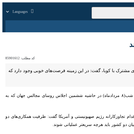
زار
زندگی
سایر
کد مطلب:
85901612
 با کوبا، گفت: در این زمینه فرصت‌های خوبی وجود دارد که می‌توان با
رئیس مجلس ملی کوبا چهارشنبه شب(۸ مردادماه) در حاشیه ششمین اجلاس روسای مجالس جهان که به میزبانی
اوزکارانه رژیم صهیونیستی و آمریکا گفت: ظرفیت همکاری‌های دو کشور در
اید هرچه سریعتر عملیاتی شوند.