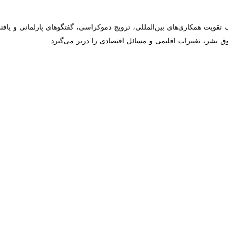
یت همکاری‌های بین‌المللی، ترویج دموکراسی، گفتگوهای پارلمانی و یافتن 
تغییرات اقلیمی و مسائل اقتصادی را دربر می‌گیرد.
رای توسعه روابط اقتصادی با ایران نقش‌آفرینی کند
 مجلس شورای اسلامی و رییس شورای فدراسیون روسیه در دیدار دوجانبه بر تقویت…