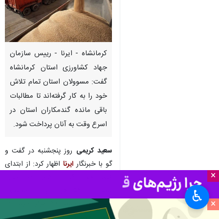
کرمانشاه - ایرنا - رییس سازمان
جهاد کشاورزی استان کرمانشاه
گفت: مسوولان استان تمام تلاش
خود را به کار گرفته‌اند تا مطالبات
باقی مانده گندمکاران استان در
اسرع وقت به آنان پرداخت شود.
سعید کریمی
روز پنجشنبه در گفت و
گو با خبرنگار
ایرنا
اظهار کرد: از ابتدای
×
فصل خرید گندم تاکنون در استان
بیش از ۵۶۰ هزار تن از محصول
♿︎
×
کشاورزان توسط ۶۷ مرکز خرید در
استان خریداری شده و تاکنون حدود