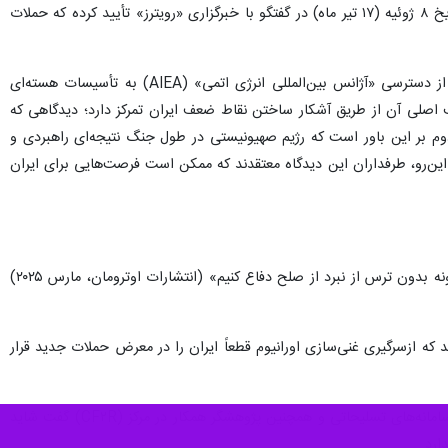
مقاله همچنین به ضعف سامانه دفاع هوایی اسرائیل اشاره شده است؛ به‌طوری‌که یک مقام نظامی صهیونیست در تاریخ ۸ ژوئیه (۱۷ تیر ماه) در گفتگو با خبرگزاری «رویترز» تأیید کرده که حملات
با وجود اینکه در حال حاضر صدور ارزیابی نهایی، به دلیل تشدید نظارت نظامی رژیم صهیونیستی و جلوگیری ایران از دسترسی «آژانس بین‌المللی انرژی اتمی» (AIEA) به تأسیسات هسته‌ای
اصلی آن از طریق آشکار ساختن نقاط ضعف ایران تمرکز دارد؛ دیدگاهی که
 دوم بر این باور است که رژیم صهیونیستی در طول جنگ نتیجه‌ای راهبردی و
این‌رو، طرفداران این دیدگاه معتقدند که ممکن است فرصت‌هایی برای ایران
گیوم انسل «Guillaume Ancel» افسر پیشین، کارشناس نظامی و نویسنده کتاب «درس‌های کوچک درباره جنگ: چگونه بدون ترس از نبرد از صلح دفاع کنیم» (انتشارات اوترومان، مارس ۲۰۲۵)
ند که ازسرگیری غنی‌سازی اورانیوم قطعاً ایران را در معرض حملات جدید قرار
«اولیویه دوژاردن» متخصص حسگرها، رادارها، جنگ الکترونیک، پایش طیفی، اپتیک الکترونیک، اطلاعات سیگنالی و سامانه‌های تسلیحاتی و همچنین پژوهشگر همکار در مرکز (CF۲R) گفت شاید
ارد.