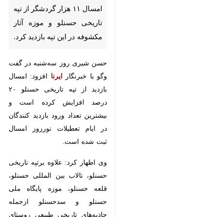
امسال ۱۱ هزار گردشگر از تپه
تاریخی حسنلو و موزه آثار
مکشوفه در این تپه بازدید کرد.
حسن شیری روز سه‌شنبه در گفت وگو
با خبرنگار
ایرنا
افزود: امسال بازدید از
تپه تاریخی حسنلو ۲۰ درصد افزایش
کرده است و بیشترین تعداد ورود
بازدید کنندگان در ایام تعطیلات نورزوز
امسال ثبت شده است.
وی اظهار کرد: علاوه برتپه تاریخی
حسنلو، تالاب بین المللی حسنلو، قلعه
حسنلو، موزه پایگاه ملی حسنلو و
سدحسنلو ازجمله جاذبه‌های تاریخی
♿︎
×
طبیعی روستای حسنلو است که
امسال هم مورد بازدید گردشگران و