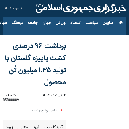
۱۶ مرداد ۱۴۰۵
عناوین‌
سیاست
اقتصاد
ورزش
جهان
جامعه
فرهنگ
سیاس
برداشت ۹۶ درصدی
کشت پاییزه گلستان با
تولید ۱.۳۵ میلیون تُن
محصول
۲۴ تیر ۱۴۰۴، ۱۴:۰۶
کد مطلب:
85888889
عکس آرشیوی است
گنبدکاووس- ایرنا- معاون بهبود