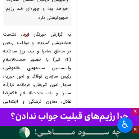
راهپیمای اربعین امسال متفاوت
خواهد بود و چهره‌ای ضد رژیم
صهیونیستی دارد.
به گزارش خبرنگار
ایرنا
، نشست
هم‌اندیشی کمیته‌ها و مواکب اربعین
در مناطق سامرا و بلد، روز سه‌شنبه
(۲۴ تیر) با حضور حجت‌الاسلام
والمسلمین سید
مهدی خاموشی
،
رئیس سازمان اوقاف و امور خیریه،
سردار امین شریعتی، فرمانده قرارگاه
سامرا و بلد، حجت‌الاسلام
غلامرضا
عادل
، معاون فرهنگی و اجتماعی
سازمان اوقاف و جمعی از مسئولان
×
کشوری، لشگری و فعالان مردمی در
♿︎
محل سازمان اوقاف برگزار شد.
×