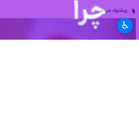
پیشنهاد سردبیر
♿︎