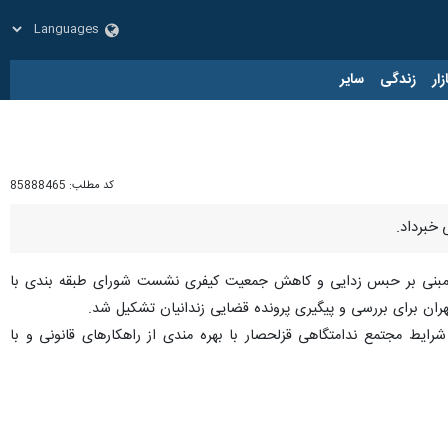
زار
زندگی
سایر
کد مطلب:
85888465