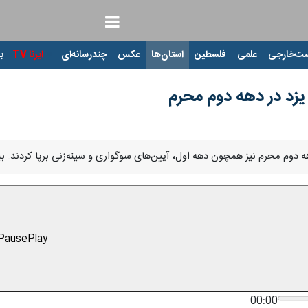
ت‌خارجی
علمی
فلسطین
استان‌ها
عکس
چندرسانه‌ای
ایرنا TV
با
یزد در دهه دوم محرم
چون دهه اول، آیین‌های سوگواری و سینه‌زنی برپا کردند. ببینیم گوشه‌‎ای از سینه زنی هیئت ابوالفضل(ع) مهدیه اعظم
Pause
Play
00:00