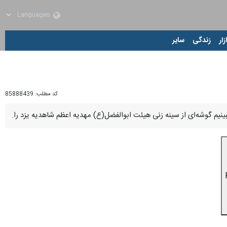
زار
زندگی
سایر
کد مطلب:
85888439
 شاهدیه یزد را.