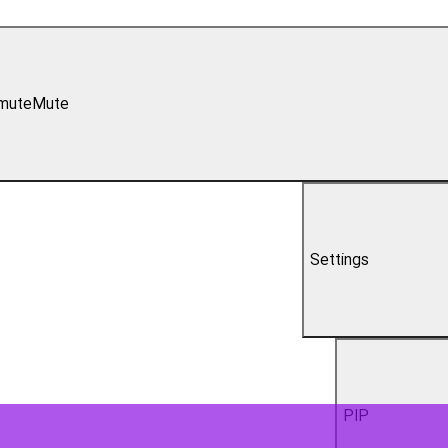
mute
Mute
Settings
PIP