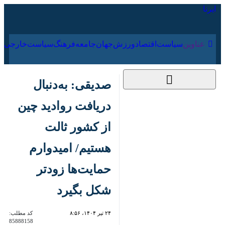
۱۶ مرداد ۱۴۰۵
عناوین‌
سیاست
اقتصاد
ورزش
جهان
جامعه
فرهنگ
سیاس
صدیقی: به‌دنبال
دریافت روادید چین از
کشور ثالت هستیم/
امیدوارم حمایت‌ها
زودتر شکل بگیرد
۲۴ تیر ۱۴۰۴، ۸:۵۶
کد مطلب:
85888158
تهران- ایرنا- رئیس فدراسیون