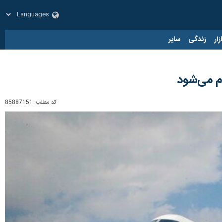
زار
زندگی
سایر
م می‌شود
کد مطلب:
85887151