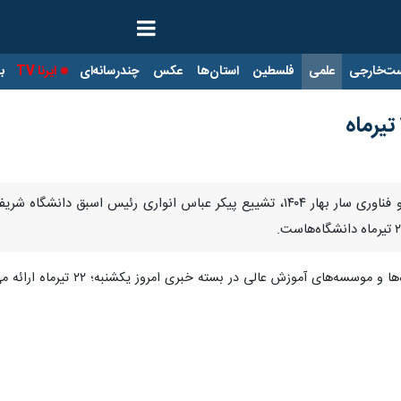
ت‌خارجی
علمی
فلسطین
استان‌ها
عکس
چندرسانه‌ای
ایرنا TV
با