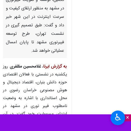
تکمیل، توسعه و تقویت فیبرنوری
در مشهد به منظور ارتقای کیفیت و
سرعت اینترنت در این شهر خبر
داد و گفت: طبق تصمیم گیری در
نشست تهران، طرح توسعه
فیبرنوری مشهد تا پایان امسال
عملیاتی خواهد شد.
به گزارش ایرنا
،
غلامحسین مظفری
روز
یکشنبه در نشستی با فعالان اقتصادی
حوزه دانش بنیان، اقتصاد دیجیتال و
هوش مصنوعی خراسان رضوی در
محل استانداری با اشاره به وضعیت
نامطلوب فیبر نوری در مشهد در
ابتدای مسوولیت خود گفت: در آن
♿︎
×
زمان وضعیت فیبرنوری در مشهد به
هیچ وجه مناسب نبود و شرکت‌هایی