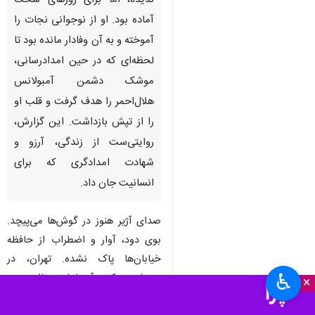
ندیده، اما برای روزهای سخت
آماده بود. او از نوجوانی نجات را
آموخته و به آن وفادار مانده بود تا
لحظه‌ای که در حین امدادرسانی،
موشک دشمن آمبولانس
هلال‌احمر را هدف گرفت و قلب او
را از تپش بازداشت. این گزارش،
روایتی‌ست از زندگی، آرزو و
شهادت امدادگری که برای
انسانیت جان داد.
صدای آژیر هنوز در گوش‌ها می‌پیچد.
بوی دود، آوار و اضطراب از حافظه‌
خیابان‌ها پاک نشده. تهران، در
♿︎
روزهایی که آسمانش ناامن و
×
دل‌هایش نگران بود، قهرمانانی