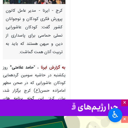
کرج - ایرنا - مدیر عامل کانون
پرورش فکری کودکان و نوجوانان
کشور گفت: کودکان عاشورایی
نسلی حماسی برای پاسداری از
دین و میهن هستند که باید به
تربیت آنان همت گماشت.
به گزارش ایرنا
، "
حامد علامتی"
روز
یکشنبه در حاشیه سومین گردهمایی
کودکان عاشورایی که در صحن مطهر
امامزاده حسن(ع) کرج برگزار شد،
بیان کرد:‌ این گونه برنامه‌ های
×
حماسی با حضور پرشور کودکان و
♿︎
نوجوانان در راستای ترویج فرهنگ
×
عاشورا و تربیت حماسی نسل آینده در