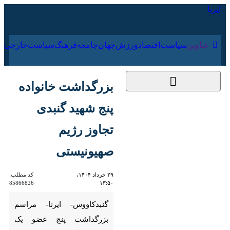
۱۵ مرداد ۱۴۰۵
عناوین‌
سیاست
اقتصاد
ورزش
جهان
جامعه
فرهنگ
سیاس
بزرگداشت خانواده پنج
شهید گنبدی تجاوز رژیم
صهیونیستی
۲۹ خرداد ۱۴۰۴، ۱۳:۵۰
کد مطلب:
85866826
گنبدکاووس- ایرنا- مراسم
بزرگداشت پنج عضو یک خانواده
گنبدکاووس که در جریان تجاوز
ددمنشانه سحرگاه روز جمعه ۲۳