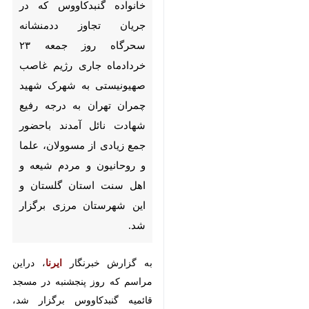
خردادماه جاری رژیم غاصب
صهیونیستی به شهرک شهید
چمران تهران به درجه رفیع شهادت
نائل آمدند باحضور جمع زیادی از
مسوولان، علما و روحانیون و مردم
شیعه و اهل سنت استان گلستان
و این شهرستان مرزی برگزار شد.
به گزارش خبرنگار
ایرنا
، دراین مراسم
که روز پنجشنبه در مسجد قائمیه
گنبدکاووس برگزار شد، امام جمعه این
شهرستان درسخنانی با تسلیت شهادت
پنج عضو یک خانواده و نیز تعدادی از
فرماندهان ارشد نظامی، دانشمندان
هسته ای و دیگر اقشار مردم در جریان
تجاوز رژیم صهیونیستی به برخی نقاط