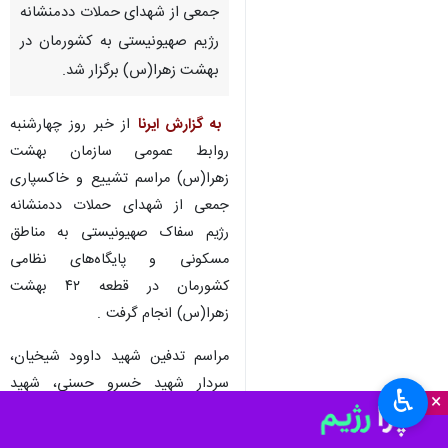
جمعی از شهدای حملات ددمنشانه
رژیم صهیونیستی به کشورمان در
بهشت زهرا(س) برگزار شد.
️
به گزارش ایرنا
از خبر روز چهارشنبه
روابط عمومی سازمان بهشت
زهرا(س) مراسم تشییع و خاکسپاری
جمعی از شهدای حملات ددمنشانه
رژیم سفاک صهیونیستی به مناطق
مسکونی و پایگاه‌های نظامی
کشورمان در قطعه ۴۲ بهشت
زهرا(س) انجام گرفت .
مراسم تدفین شهید داوود شیخیان،
سردار شهید خسرو حسنی، شهید
♿︎
×
محمد علیزاده، شهیده سونا حقیقی،
شهید سهیل کطولی، شهید محمد