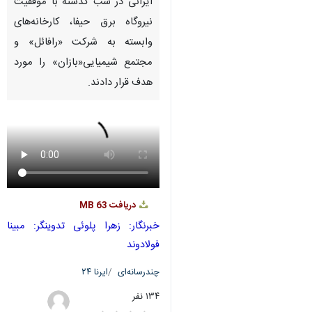
Pause
Play
00:00
00:00
♿︎