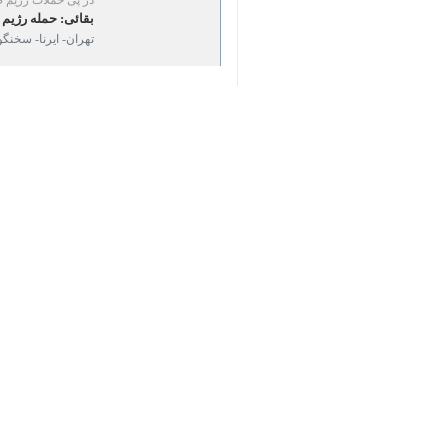
بقائی: حمله رژیم ص
×
تهران- ایرنا- سخنگوی 
♿︎
نظر شما
*
لطفا متن تصویر را در جعبه متن وارد کنید