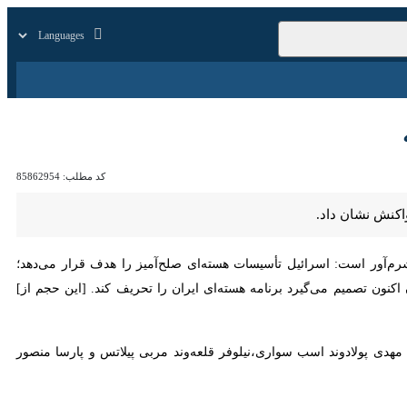
زار
زندگی
سایر
کد مطلب:
85862954
شان داد.
رانسه نوشت: شرم‌آور است: اسرائیل تأسیسات هسته‌ای صلح‌آمیز را هدف قرار می‌دهد؛ خانه‌ها را
صمیم می‌گیرد برنامه هسته‌ای ایران را تحریف کند. [این حجم از] ریاکاری
 پولادوند اسب سواری،نیلوفر قلعه‌وند مربی پیلاتس و پارسا منصور ورزشکار