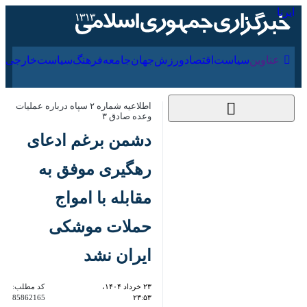
۱۶ مرداد ۱۴۰۵
عناوین‌
سیاست
اقتصاد
ورزش
جهان
جامعه
فرهنگ
اطلاعیه شماره ۲ سپاه درباره عملیات
وعده صادق ۳
دشمن برغم ادعای
رهگیری موفق به
مقابله با امواج حملات
موشکی ایران نشد
۲۳ خرداد ۱۴۰۴،
کد مطلب:
85862165
۲۳:۵۳
تهران - ایرنا - سپاه پاسداران