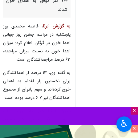
۷۰۰ نفر موفق به اهدای خون
شدند.
به گزارش ایرنا
، فاطمه محمدی روز
پنجشنبه در مراسم جشن روز جهانی
اهدا خون در گرگان اعلام کرد: میزان
اهدا خون به نسبت میزان مراجعه،
۶۳ درصد مراجعه‌کنندگان است.
به گفته وی، ۱۳ درصد از اهداکنندگان
برای نخستین بار اقدام به اهدای
خون کرده‌اند و سهم بانوان از مجموع
اهداکنندگان نیز ۶.۷ درصد بوده است.
×
مدیرکل انتقال خون گلستان با اشاره
به وضعیت ذخایر خونی استان تصریح
♿︎
×
کرد: در حال حاضر ذخیره خون در
گلستان معادل ۱۰ روز است و همه