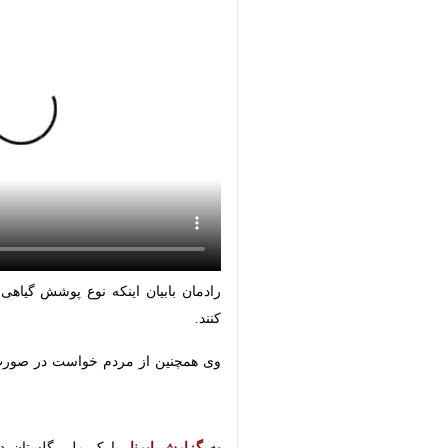
×
گنبدکاووس- ایرنا- رئیس پارک ملی گل
زیست، هلال احمر و برخی گروه‌های م