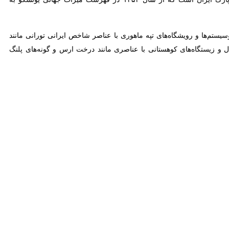
 در ارتفاعات شمال، شمال غربی و شرقی منطقه شارلق پارک ملی گلستان رخ
رمه و آشخانه و نیروهای هلال احمر در منطقه مستقر شدند.