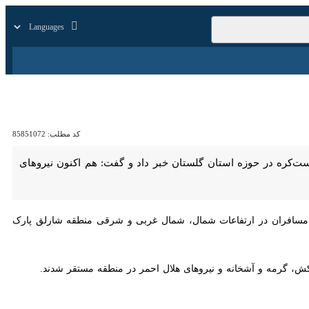
زار
زندگی
سایر
کد مطلب:
85851072