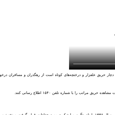
ستان از وقوع حریق در ارتفاعات منطقه «شارلق» این ذخیره‌گاه زیست‌کره در
ردمی درحال مهار آتش هستند.