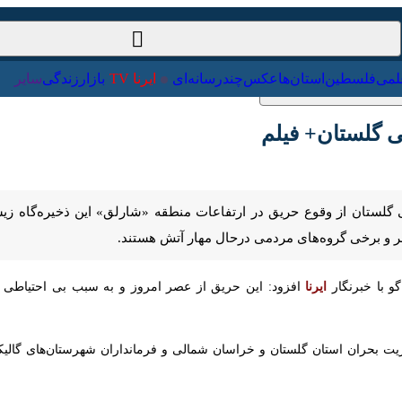
ت‌خارجی
علمی
فلسطین
استان‌ها
عکس
چندرسانه‌ای
ایرنا TV
با
 گلستان+ فیلم