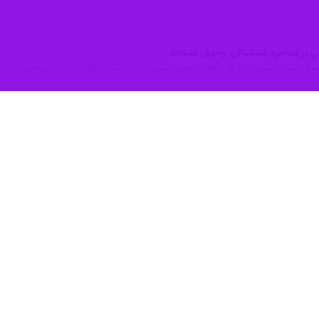
منابع طبیعی و آبخیزداری خراسان شمالی از وقوع آتش سوزی در منطقه پاسگاه
گو با خبرنگار
ایرنا
اظهار کرد: این آتش سوزی از ساعت ۱۴ امروز آغاز و همچنان ادامه دارد.
خیزداری خراسان شمالی خاطرنشان کرد: هنوز علت آتش سوزی و میزان خسارت
د.
یت جغرافیایی، توپوگرافی و رویشگاهی شامل طیف وسیعی از زیستگاه‌ها، اکوس
ش، رویشگاه‌های هیرکانی با عناصری مانند درخت راش، گونه جانوری مرال و ز