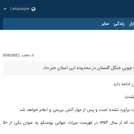
زار
زندگی
سایر
کد مطلب:
85850852