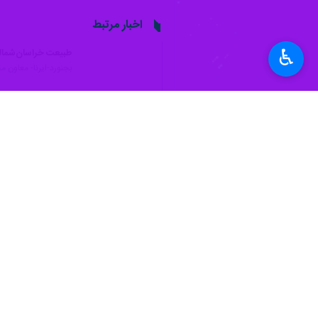
♿︎
بجنورد- ایرنا- فرمانده یگان حفاظت 
سرهنگ رضا اصیل روز دوشنبه در گفت و 
وی افزود: ۳۵ نیرو با تجهیزات اولیه به محل اعزام شده اند که هم اکنون ۲۰ نفر دیگر هم برای مهار آتش به محل اعزام شدند.
فرمانده یگان حفاظت منابع طبیعی و آب
ذخیره‌گاه محیط زیستی کره زمین ثبت ش
شناسایی شده است.
این ذخیره‌گاه زیست کره به دلیل موقع
درخت تاغ، گونه آهوی ایرانی، قوچ و می