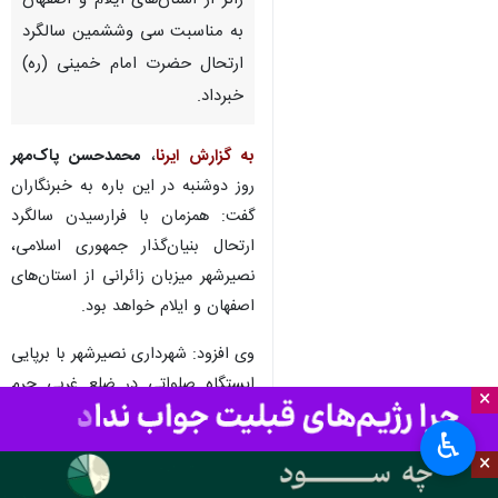
زائر از استان‌های ایلام و اصفهان
به مناسبت سی‌ وششمین سالگرد
ارتحال حضرت امام خمینی (ره)
خبرداد.
به گزارش ایرنا
،
محمدحسن پاک‌مهر
روز دوشنبه در این باره به خبرنگاران
گفت: همزمان با فرارسیدن سالگرد
ارتحال بنیان‌گذار جمهوری اسلامی،
نصیرشهر میزبان زائرانی از استان‌های
اصفهان و ایلام خواهد بود.
وی افزود: شهرداری نصیرشهر با برپایی
ایستگاه صلواتی در ضلع غربی حرم
×
مطهر امام خمینی (ره)، آماده
♿︎
خدمت‌رسانی به زائران در روز ۱۴
×
خرداد است.