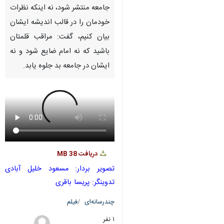
Pause
Play
00:00
00:00
♿︎