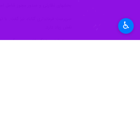
♿︎
گناباد-ایرنا- نماینده مردم گناباد و
برخورداری از پتانسیل فرودگاهی قابل
به گزارش خبرنگار
ایرنا
،
هادی محمدپور
رو
بخش خصوصی و شرکت های هواپیمایی ذکر 
برخوردار هستند.
وی تصریح کرد:‌ با توجه به آمادگی مسو
فرودگاه گناباد اخذ می شود.
خراسان رضوی و جنوبی را دارد.
وی اظهار کرد: با راه اندازی این مرز هو
محمدپور افزود: با وجود راه اندازی دفت