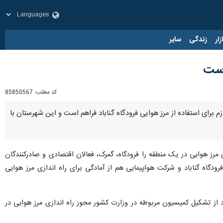
زار
زندگی
سایر
است
کد مطلب:
85850567