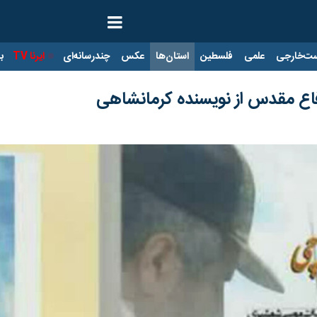
ت‌خارجی
علمی
فلسطین
استان‌ها
عکس
چندرسانه‌ای
ایرنا TV
با