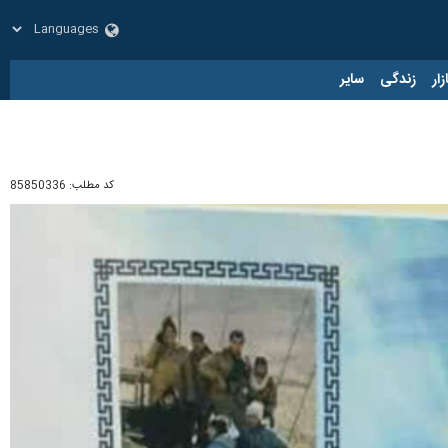
زار
زندگی
سایر
کد مطلب:
85850336