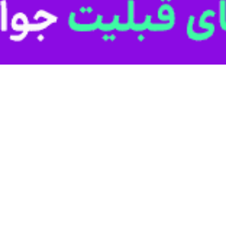
ی از یک قافله» و «رازهای یک بیسیم‌چی» از آثار «لیلی صفری‌قمام» نویسنده
به به
ایرنا
گفت که ابن کتاب را به ۲ زبان کُردی و فارسی ب
کتاب خاطرات فرمانده مناطق عملیاتی
خداداد شریفی عباد
در مواجهه دموکرات در س
ان تازه های کتاب منتشر و معرفی شده است رازهای یک بی سیم چی است که این کتاب به ۲ ز