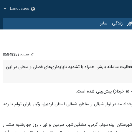
زار
زندگی
سایر
کد مطلب:
85848353
 فعالیت سامانه بارشی همراه با تشدید ناپایداری‌های فصلی و محلی در این
د تندبادهای لحظه‌ای، کاهش محسوس دما بین هشت تا ۱۴ درجه سانتیگراد، رخداد مه در نوار شرقی و مناطق شمالی استان اردبیل، رگبار باران توام با رعد
ستان بیله‌سوار، گرمی، مشگین‌شهر، سرعین و نیر ، روز چهارشنبه هشدار