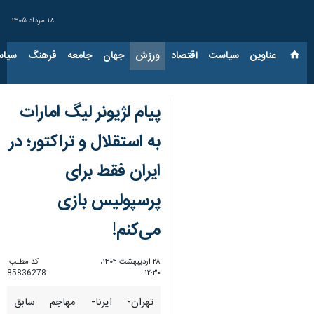
۱۸ مرداد ۱۴۰۵
عناوین‌
سیاست
اقتصاد
ورزش
جهان
جامعه
فرهنگ
سیاس
پیام لژیونر لیگ امارات
به استقلال و تراکتور؛ در
ایران فقط برای
پرسپولیس بازی‌
می‌کنم!
۲۸ اردیبهشت ۱۴۰۴،
کد مطلب:
85836278
۱۲:۳۰
تهران- ایرنا- مهاجم سابق