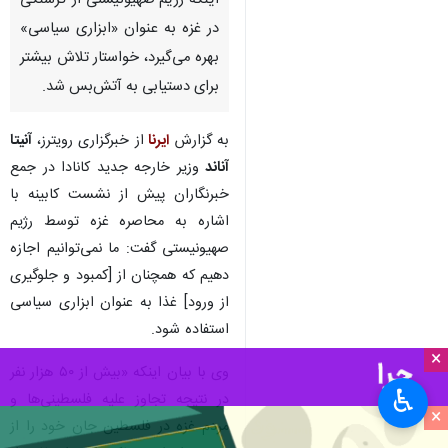
اینکه رژیم صهیونیستی از گرسنگی
در غزه به‌ عنوان «ابزاری سیاسی»
بهره می‌گیرد، خواستار تلاش بیشتر
برای دستیابی به آتش‌بس شد.
به گزارش
ایرنا
از خبرگزاری رویترز،
آنیتا
آناند
وزیر خارجه جدید کانادا در جمع
خبرنگاران پیش از نشست کابینه با
اشاره به محاصره غزه توسط رژیم
صهیونیستی گفت: ما نمی‌توانیم اجازه
دهیم که همچنان از [کمبود و جلوگیری
از ورود] غذا به‌ عنوان ابزاری سیاسی
استفاده شود.
×
وی با بیان اینکه «بیش از ۵۰ هزار نفر
♿︎
در نتیجه تجاوز علیه فلسطینی‌ها و
×
مردم غزه در فلسطین جان خود را از