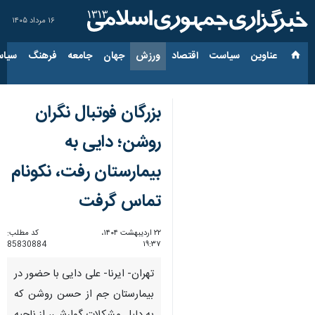
۱۶ مرداد ۱۴۰۵
عناوین‌
سیاست
اقتصاد
ورزش
جهان
جامعه
فرهنگ
سیاس
بزرگان فوتبال نگران
روشن؛ دایی به
بیمارستان رفت، نکونام
تماس گرفت
۲۲ اردیبهشت ۱۴۰۴،
کد مطلب:
85830884
۱۹:۳۷
تهران- ایرنا- علی دایی با حضور در
بیمارستان جم از حسن روشن که