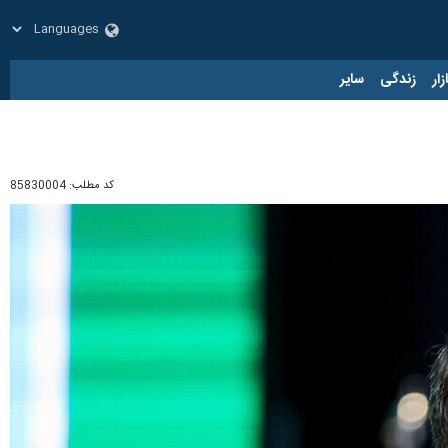
زار
زندگی
سایر
کد مطلب:
85830004