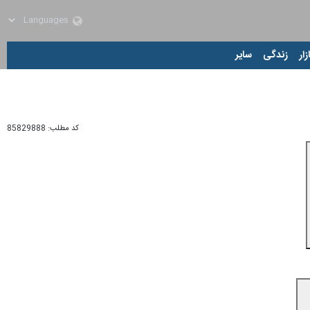
زار
زندگی
سایر
کد مطلب:
85829888