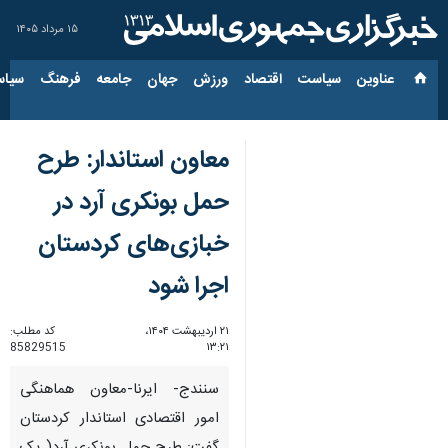
۱۵ مرداد ۱۴۰۵
عناوین‌
سیاست
اقتصاد
ورزش
جهان
جامعه
فرهنگ
سیاس
معاون استاندار: طرح
حمل بونکری آرد در
خبازی‌های کردستان
اجرا شود
۲۱ اردیبهشت ۱۴۰۴،
کد مطلب:
85829515
۱۳:۲۱
سنندج- ایرنا-معاون هماهنگی
امور اقتصادی استاندار کردستان