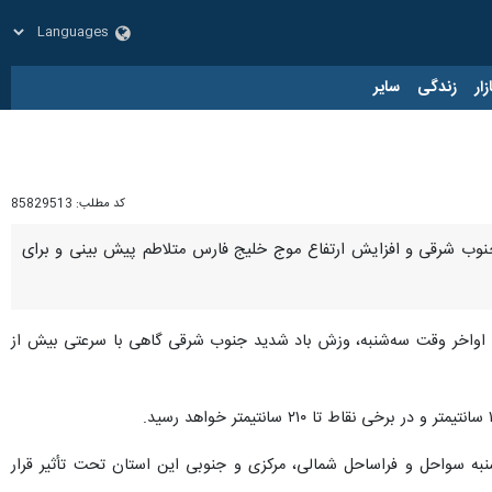
زار
زندگی
سایر
کد مطلب:
85829513