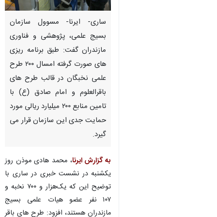
ساری- ایرنا- مسوول سازمان
بسیج علمی، پژوهشی و فناوری
مازندران گفت: طبق برنامه ریزی
های صورت گرفته امسال ۲۰۰ طرح
علمی نخبگان در قالب طرح های
باقرالعلوم و امام صادق (ع) با
تامین منابع ۲۰۰ میلیارد ریالی مورد
حمایت جدی این سازمان قرار می
گیرد.
به گزارش ایرنا
، محمد هادی موذن روز
یکشنبه در نشست خبری در ساری با
توضیح این که یک‌هزار و ۷۰۰ نخبه و
♿︎
۱۰۷ نفر عضو هیات علمی بسیج
مازندران هستند، افزود: طرح های باقر