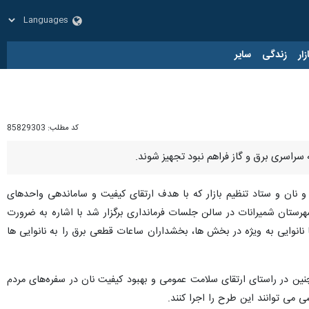
زار
زندگی
سایر
کد مطلب:
85829303