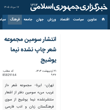
۱۷ مرداد ۱۴۰۵
عناوین‌
سیاست
اقتصاد
ورزش
جهان
جامعه
فرهنگ
سیاس
انتشار سومین مجموعه
شعر چاپ نشده نیما
یوشیج
۲۱ اردیبهشت ۱۴۰۴،
کد مطلب:
85829164
۹:۳۶
تهران- ایرنا- مجموعه شعر «از
غریب من» سومین دفتر از اشعار
منتشرنشده نیما یوشیج از سوی
فرهنگستان زبان و ادب فارسی