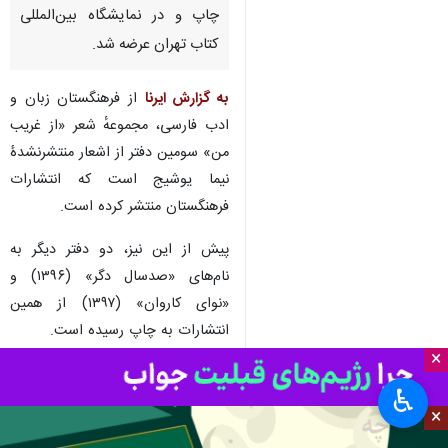
چاپ و در نمایشگاه بین‌المللی
کتاب تهران عرضه شد.
به گزارش ایرنا
از فرهنگستان زبان و
ادب فارسی، مجموعهٔ شعر «از غریب
من» سومین دفتر از اشعار منتشرنشدۀ
نیما یوشیج است که انتشارات
فرهنگستان منتشر کرده است.
پیش از این نیز، دو دفتر دیگر به
نام‌های «صدسال دگر» (۱۳۹۶) و
«نوای کاروان» (۱۳۹۷) از همین
انتشارات به چاپ رسیده است.
×
«از غریب من» که به تصحیح
مهدی
♿︎
علیایی مقدم
آماده و تدوین شده،
×
شامل ۲۰۹ شعر کوتاه و بلند از نیماست