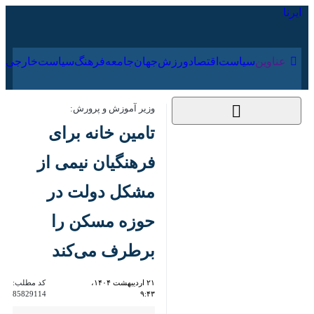
۱۵ مرداد ۱۴۰۵
عناوین‌
سیاست
اقتصاد
ورزش
جهان
جامعه
فرهنگ
سیاس
وزیر آموزش و پرورش:
تامین خانه برای
فرهنگیان نیمی از
مشکل دولت در حوزه
مسکن را برطرف می‌کند
۲۱ اردیبهشت ۱۴۰۴،
کد مطلب:
85829114
۹:۴۳
تهران _ ایرنا _ وزیر آموزش و
پرورش با اشاره به اینکه مسکن