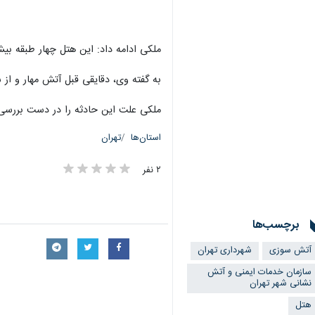
بیشتر بخوانید
آغاز طرح دوشنبه‌های ایمنی برای 
آتش‌سوزی مغازه تعویض روغن در 
انبارهای غیرمجاز؛ عامل حریق‌های
برخورد پژو ۲۰۶ با گاردریل در تهران ۲ کشته داشت
آتش‌سوزی مجتمع مسکونی اکباتان تهران ۳۲ 
ملکی ادامه داد: این هتل چهار طبقه بیش از ۱۳۰ مسافر و خدمه داشت که آتش نشانان همزمان با خاموش کردن آتش نسبت به انتقال مسافران به محل
به گفته وی، دقایقی قبل آتش مهار و از
ملکی علت این حادثه را در دست بررسی ا
استان‌ها
تهران
۲ نفر