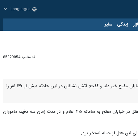
زار
زندگی
سایر
کد مطلب:
85829054
تهران بزرگ - ایرنا - سخنگوی سازمان آتش نشانی و خدمات ایمنی شهرداری تهران از آتش سوزی یک هتل در خیابان مفتح خبر داد و گفت: آتش نشانان در این حادثه بیش از ۱۳۰ نفر را
، سید جلال ملکی روز یکشنبه اظهار کرد: ساعت چهار و چهار دقیقه بامداد امروز حادثه آتش سوزی یک هتل در خیابان مفتح به سامانه ۱۲۵ اعلام و در مدت زمان سه دقیقه ماموران
 این هتل از جمله استخر بود.